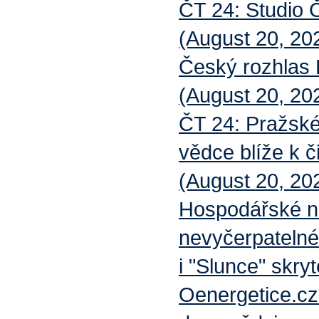
ČT 24: Studio
(August 20, 202
Český rozhlas
(August 20, 20
ČT 24: Pražské 
vědce blíže k č
(August 20, 20
Hospodářské no
nevyčerpatelném
i "Slunce" skry
Oenergetice.