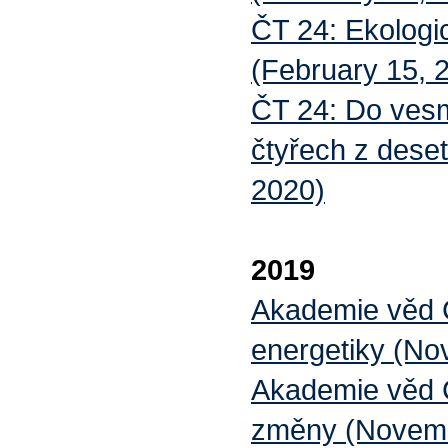
ČT 24: Ekologi
(February 15, 2
ČT 24: Do vesm
čtyřech z deset
2020)
2019
Akademie věd 
energetiky (No
Akademie věd Č
změny (Novemb