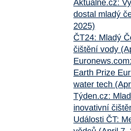
Aktuálně.cz: Vy
dostal mladý če
2025)
ČT24: Mladý Če
čištění vody (Ap
Euronews.com: 
Earth Prize Eur
water tech (Apr
Týden.cz: Mlad
inovativní čišt
Události ČT: M
vědců (April 7,