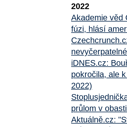
2022
Akademie věd Č
fúzi, hlásí ame
Czechcrunch.cz:
nevyčerpatelné
iDNES.cz: Bouř
pokročila, ale 
2022)
Stoplusjednička
průlom v obast
Aktuálně.cz: "S