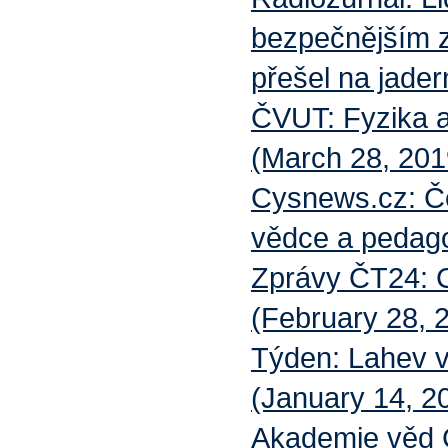
bezpečnějším z
přešel na jader
ČVUT: Fyzika a
(March 28, 201
Cysnews.cz: Če
vědce a pedago
Zprávy ČT24: 
(February 28, 2
Týden: Lahev v
(January 14, 2
Akademie věd 