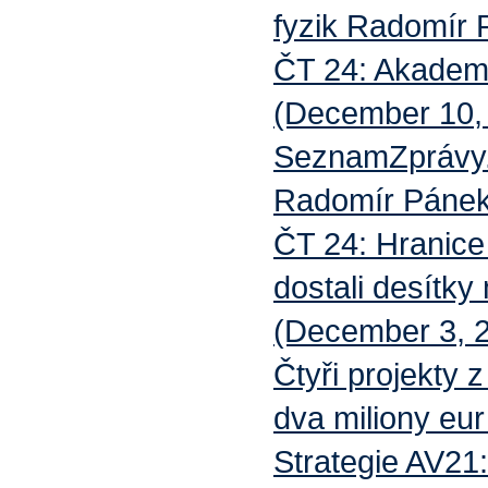
fyzik Radomír
ČT 24: Akadem
(December 10,
SeznamZprávy.
Radomír Pánek
ČT 24: Hranice 
dostali desítky
(December 3, 
Čtyři projekty 
dva miliony eu
Strategie AV21: