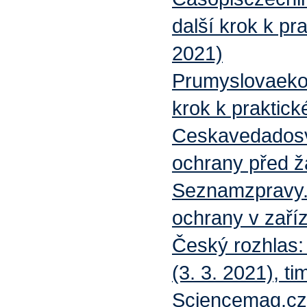
další krok k p
2021)
Prumyslovaekol
krok k praktic
Ceskavedadosvet
ochrany před ž
Seznamzpravy.
ochrany v zaří
Český rozhlas
(3. 3. 2021)
, t
Sciencemag.cz: 