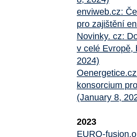
enviweb.cz: Č
pro zajištění e
Novinky. cz: Do
v celé Evropě, 
2024)
Oenergetice.c
konsorcium pro 
(January 8, 20
2023
EURO-fusion.o