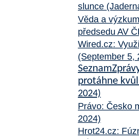
slunce (Jaderná
Věda a výzkum
předsedu AV Č
Wired.cz: Využ
(September 5, 
SeznamZprávy
protáhne kvůl
2024)
Právo: Česko m
2024)
Hrot24.cz: Fúzn