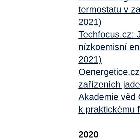
termostatu v za
2021)
Techfocus.cz: J
nízkoemisní ene
2021)
Oenergetice.cz:
zařízeních jad
Akademie věd Č
k praktickému 
2020