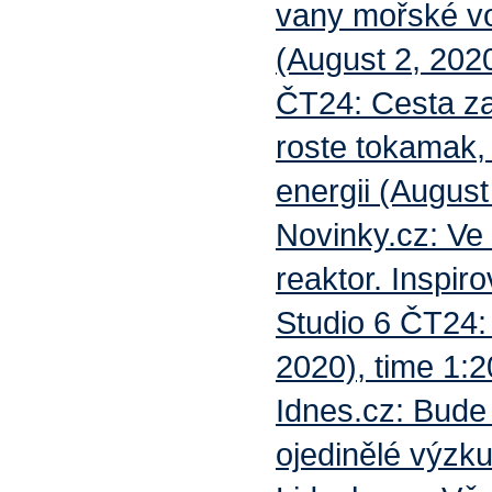
vany mořské vod
(August 2, 202
ČT24: Cesta za 
roste tokamak, 
energii (August
Novinky.cz: Ve 
reaktor. Inspir
Studio 6 ČT24: 
2020), time 1:2
Idnes.cz: Bude 
ojedinělé výzk