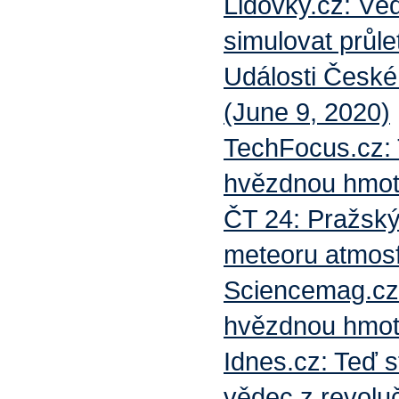
Lidovky.cz: Věd
simulovat průle
Události České
(June 9, 2020)
TechFocus.cz: T
hvězdnou hmotu
ČT 24:
Pražský 
meteoru atmos
Sciencemag.c
hvězdnou hmotu
Idnes.cz: Teď s
vědec z revolu