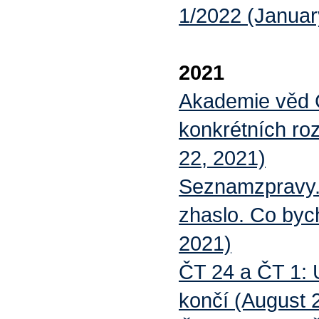
1/2022 (Januar
2021
Akademie věd Č
konkrétních r
22, 2021)
Seznamzpravy.c
zhaslo. Co bych
2021)
ČT 24 a ČT 1:
končí (August 2