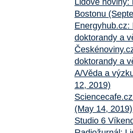
Lidové noviny: 
Bostonu (Septe
Energyhub.cz: 
doktorandy a v
Českénoviny.cz
doktorandy a v
A/Věda a výzku
12, 2019)
Sciencecafe.cz
(May 14, 2019)
Studio 6 Víken
Radiožurnál: Li