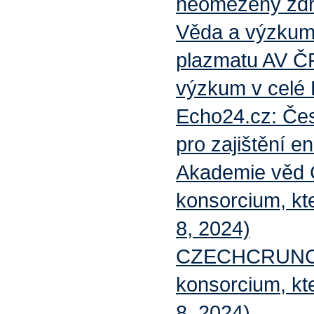
neomezený zdroj
Věda a výzkum.
plazmatu AV ČR
výzkum v celé 
Echo24.cz: Če
pro zajištění e
Akademie věd 
konsorcium, kt
8, 2024)
CZECHCRUNCH.
konsorcium, kte
8, 2024)