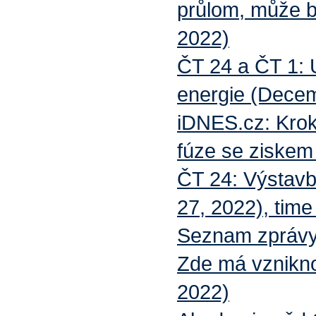
průlom, může b
2022)
ČT 24 a ČT 1: 
energie (Decem
iDNES.cz: Krok
fúze se ziskem
ČT 24: Výstavb
27, 2022), time
Seznam zprávy: 
Zde má vznikno
2022)