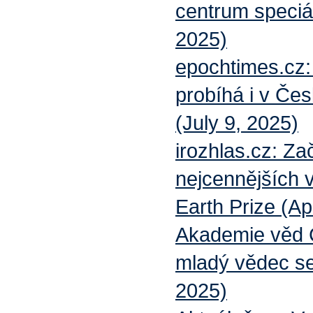
centrum speciál
2025)
epochtimes.cz:
probíhá i v Če
(July 9, 2025)
irozhlas.cz: Za
nejcennějších v
Earth Prize (Apr
Akademie věd Č
mladý vědec se 
2025)