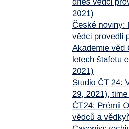
dnes vědci pro
2021)
České noviny
vědci provedli
Akademie věd
letech štafetu
2021)
Studio ČT 24: 
29, 2021), time
ČT24: Prémii O
vědců a vědkyň
Casopisczechin