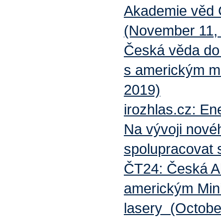
Akademie věd Č
(November 11,
Česká věda do 
s americkým mi
2019)
irozhlas.cz: En
Na vývoji nové
spolupracovat 
ČT24: Česká A
americkým Mini
lasery (Octobe