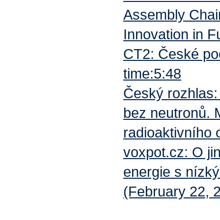
Assembly Chair
Innovation in 
CT2: České poč
time:5:48
Český rozhlas: 
bez neutronů. 
radioaktivního
voxpot.cz: O ji
energie s nízk
(February 22, 