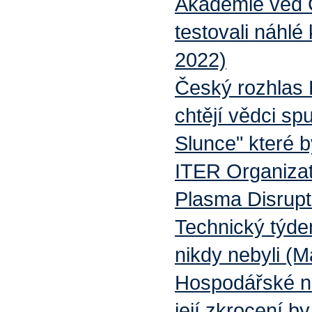
Akademie věd
testovali náhlé
2022)
Český rozhlas 
chtějí vědci sp
Slunce" které b
ITER Organizat
Plasma Disrupt
Technický týden
nikdy nebyli (M
Hospodářské no
její zkrocení b